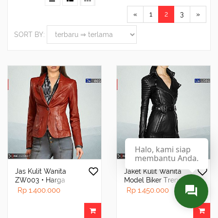
«
1
2
3
»
SORT BY:
Halo, kami siap
membantu Anda.
Jas Kulit Wanita
Jaket Kulit Wanita
ZW003 • Harga
Model Biker Trench
Pabrik - RA Leather®
Coat – RALEATHER
Rp 1.400.000
Rp 1.450.000
Garut
LW1501