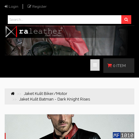
Login
Register
0 ITEM
Jaket Kulit Biker/Motor
Jaket Kulit Batman - Dark Knight Rises