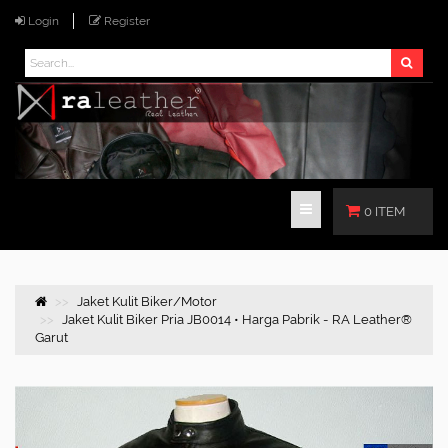
Login
Register
0 ITEM
Jaket Kulit Biker/Motor
Jaket Kulit Biker Pria JB0014 • Harga Pabrik - RA Leather®
Garut