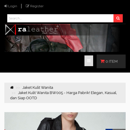
Login
Register
0 ITEM
Jaket Kulit Wanita
Jaket Kulit Wanita BW005 - Harga Pabrik! Elegan, Kasual,
dan Siap OOTD