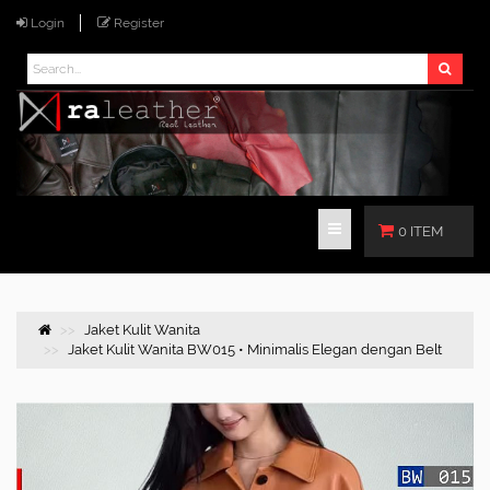
Login
Register
0 ITEM
Jaket Kulit Wanita
Jaket Kulit Wanita BW015 • Minimalis Elegan dengan Belt