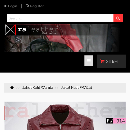
Login
Register
0 ITEM
Jaket Kulit Wanita
Jaket Kulit FW014