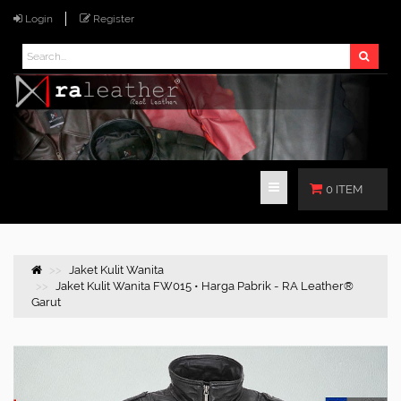
Login
Register
0 ITEM
Jaket Kulit Wanita
Jaket Kulit Wanita FW015 • Harga Pabrik - RA Leather®
Garut