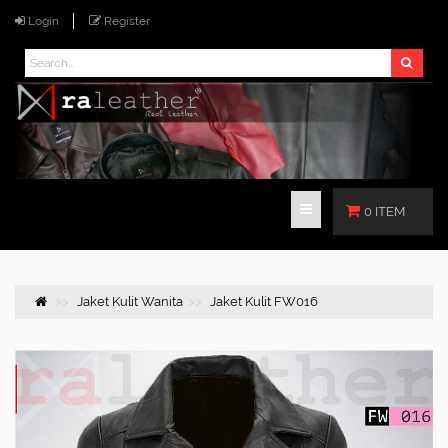
Login
Register
0 ITEM
Jaket Kulit Wanita
Jaket Kulit FW016