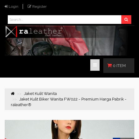
Login
Register
0 ITEM
Jaket Kulit Wanita
Jaket Kulit Biker Wanita FW022 - Premium Harga Pabrik -
raleather®