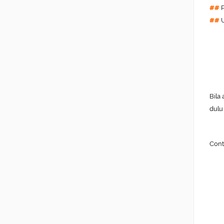
##
P
##
U
Bila
dulu
Cont