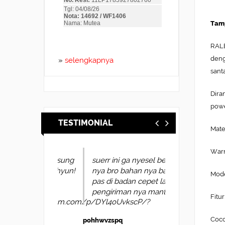
Tamp
RALE
deng
»
selengkapnya
santa
Dira
powe
TESTIMONIAL
Mate
Warn
suerr ini ga nyesel beli
nya bro bahan nya bagus
Mode
pas di badan cepet lagi
pengiriman nya mantap2
Fitu
Coco
pohhwvzspq