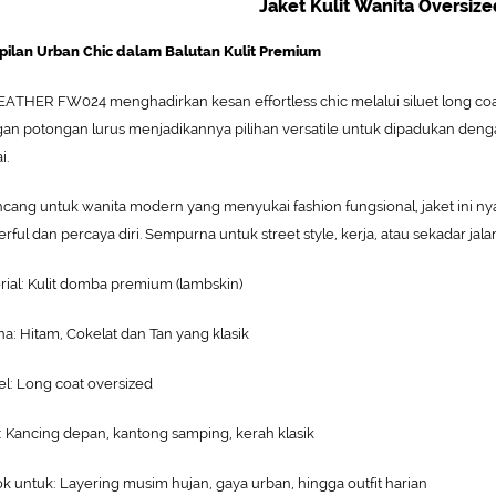
Jaket Kulit Wanita Oversi
ilan Urban Chic dalam Balutan Kulit Premium
ATHER FW024 menghadirkan kesan effortless chic melalui siluet long coa
an potongan lurus menjadikannya pilihan versatile untuk dipadukan dengan
i.
ncang untuk wanita modern yang menyukai fashion fungsional, jaket ini 
rful dan percaya diri. Sempurna untuk street style, kerja, atau sekadar jalan
rial: Kulit domba premium (lambskin)
a: Hitam, Cokelat dan Tan yang klasik
l: Long coat oversized
r: Kancing depan, kantong samping, kerah klasik
k untuk: Layering musim hujan, gaya urban, hingga outfit harian