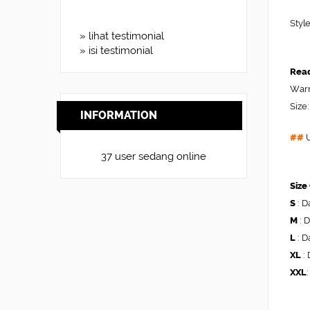
Styl
» lihat testimonial
» isi testimonial
Read
Warn
Size:
INFORMATION
##
U
37 user sedang online
Size
S
: D
M
: 
L
: D
XL
: 
XXL