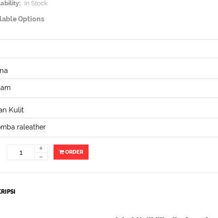
ability:
In Stock
lable Options
na
n Kulit
+
ORDER
-
RIPSI