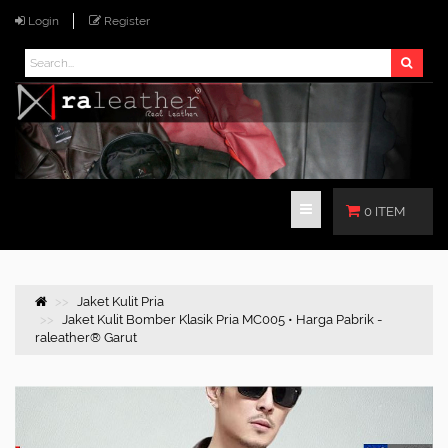
Login
Register
0 ITEM
Jaket Kulit Pria
Jaket Kulit Bomber Klasik Pria MC005 • Harga Pabrik -
raleather® Garut