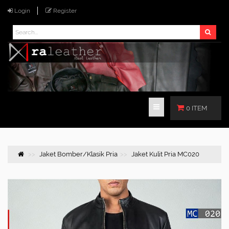
Login
Register
0 ITEM
Jaket Bomber/Klasik Pria
Jaket Kulit Pria MC020