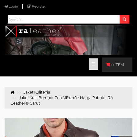
Login
Register
0 ITEM
Jaket Kulit Pria
Jaket Kulit Bomber Pria MF1216 • Harga Pabrik - RA
Leather® Garut