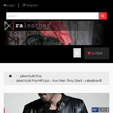
Login
Register
0 ITEM
Jaket Kulit Pria
Jaket Kulit Pria MF1311 - Iron Man Tony Stark • raleather®