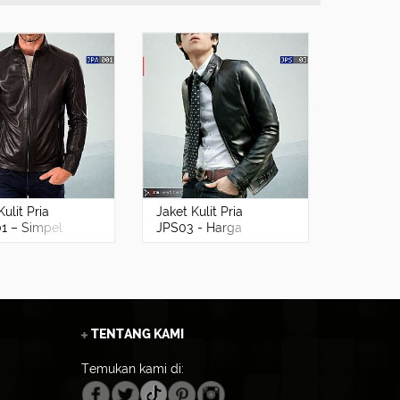
Kulit Pria
Jaket Kulit Pria
Jaket Kul
1 – Simpel
JPS03 - Harga
MC006 P
erkelas, Harga
Pabrik, Kualitas
Tampil 
Terbaik
Berkelas
TENTANG KAMI
Temukan kami di: