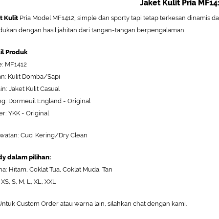
Jaket Kulit Pria MF14
t Kulit
Pria Model MF1412, simple dan sporty tapi tetap terkesan dinamis dan s
dukan dengan hasil jahitan dari tangan-tangan berpengalaman.
il Produk
: MF1412
n: Kulit Domba/Sapi
in: Jaket Kulit Casual
ng: Dormeuil England - Original
er: YKK - Original
watan: Cuci Kering/Dry Clean
y dalam pilihan:
a: Hitam, Coklat Tua, Coklat Muda, Tan
 XS, S, M, L, XL, XXL
ntuk Custom Order atau warna lain, silahkan chat dengan kami.