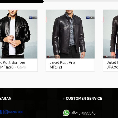
t Kulit Bomber
Jaket Kulit Pria
Jaket 
a MF1538 - Gaya
MF1421
JPA00
ual Modern,
tapi B
a Pabrik!
Pabrik
YARAN
CUSTOMER SERVICE
082130995585