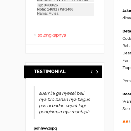
Jake
dipa
Deta
»
selengkapnya
Code
Baha
Desa
Furi
Zipp
TESTIMONIAL
Pera
suerr ini ga nyesel beli
Read
nya bro bahan nya bagus
Warn
pas di badan cepet lagi
Size:
pengiriman nya mantap2
##
U
pohhwvzspq