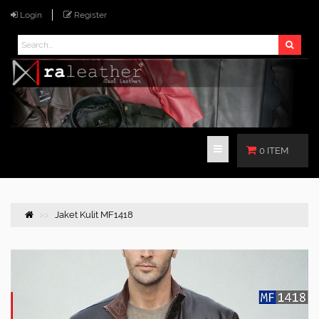
Login
Register
0 ITEM
Jaket Kulit MF1418