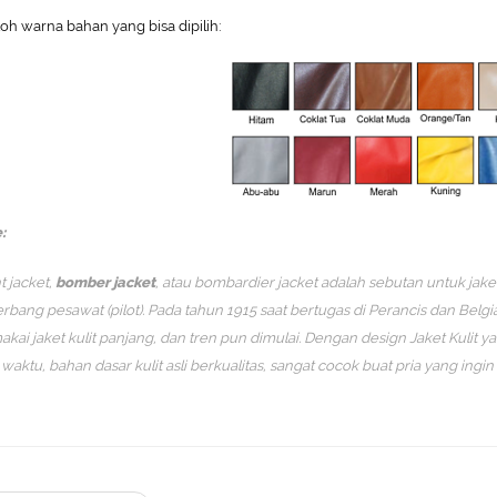
oh warna bahan yang bisa dipilih:
:
t jacket,
bomber jacket
, atau bombardier jacket adalah sebutan untuk jake
rbang pesawat (pilot). Pada tahun 1915 saat bertugas di Perancis dan Belgia,
kai jaket kulit panjang, dan tren pun dimulai. Dengan design Jaket Kulit y
 waktu, bahan dasar kulit asli berkualitas, sangat cocok buat pria yang ing