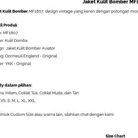
Jaket Kulit Bomber MF
t Kulit Bomber
MF1807, design vintage yang keren dengan potongan model 
il Produk
: MF1807
n: Kulit Domba
gn: Jaket Kulit Bomber Aviator
ng: Dormeuil England - Original
er: YKK - Original
y dalam pilihan:
a: Hitam, Coklat Tua, Coklat Muda, dan Tan
 XS, S, M, L, XL, XXL
ntuk Custom Size atau warna lain, silahkan chat dengan kami.
Size Chart