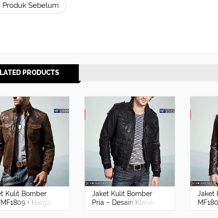
 Produk Sebelum
LATED PRODUCTS
t Kulit Bomber
Jaket Kulit Bomber
Jaket 
 MF1809 • Harga
Pria – Desain Klasik
MF180
ik - RA Leather®
yang Stylish |
Pabrik