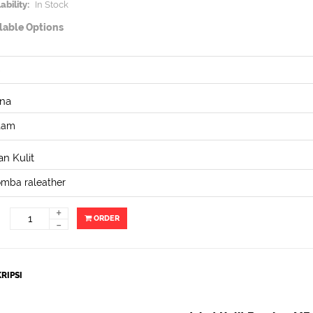
ability:
In Stock
lable Options
na
n Kulit
+
ORDER
-
RIPSI