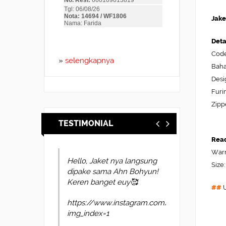
Jake
Deta
Code
»
selengkapnya
Baha
Desi
Furi
Zipp
TESTIMONIAL
Read
Warn
Hello, Jaket nya langsung
suerr ini ga nyesel beli
Size:
dipake sama Ahn Bohyun!
nya bro bahan nya bagus
Keren banget euy🥰
pas di badan cepet lagi
##
U
pengiriman nya mantap2
https://www.instagram.com/p/DYl4oUvkscP/?
img_index=1
pohhwvzspq