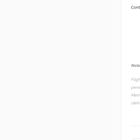
Cont
Note
Fligh
pene
Mema
oleh