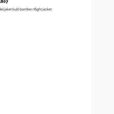
1807
jaket kulit bomber/flight jacket