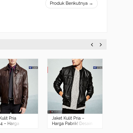
Produk Berikutnya →
Kulit Pria
Jaket Kulit Pria –
Jaket Ku
4 – Harga
Harga Pabrik! Desain
Pria MF1
! Model Stylish
Bomber Stylish |
Pabrik, 