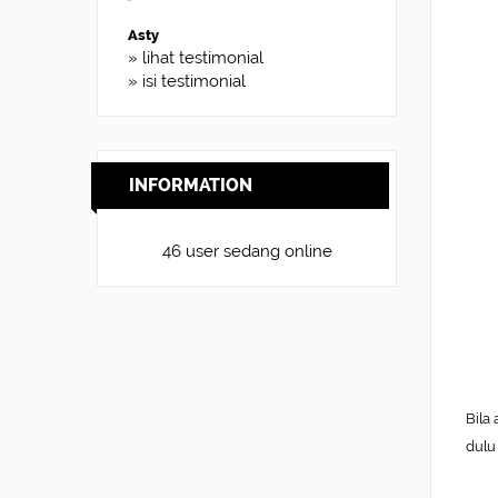
sty
» lihat testimonial
» isi testimonial
INFORMATION
46 user sedang online
Bila
dulu