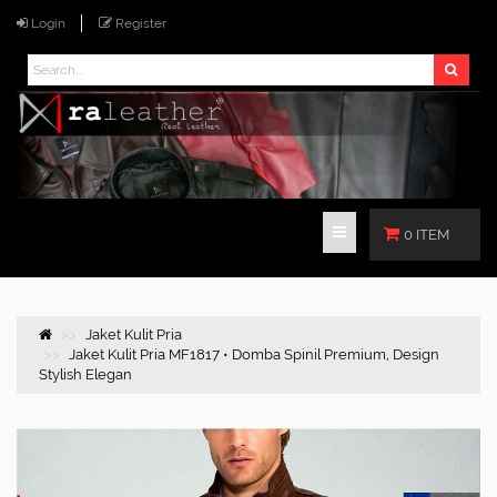
Login
Register
0 ITEM
Jaket Kulit Pria
Jaket Kulit Pria MF1817 • Domba Spinil Premium, Design
Stylish Elegan