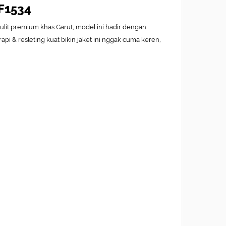
MF1534
 kulit premium khas Garut, model ini hadir dengan
pi & resleting kuat bikin jaket ini nggak cuma keren,