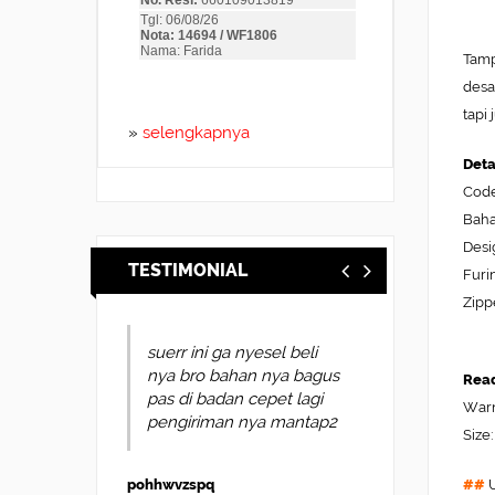
Tamp
desa
tapi
»
selengkapnya
Deta
Code
Baha
Desi
TESTIMONIAL
Furi
Zipp
suerr ini ga nyesel beli
nya bro bahan nya bagus
Read
pas di badan cepet lagi
Warn
pengiriman nya mantap2
Size:
##
U
pohhwvzspq