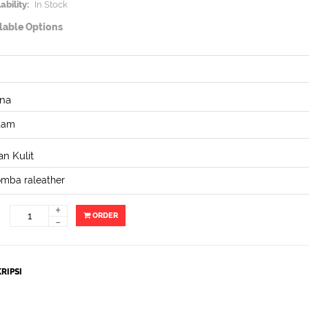
ability:
In Stock
lable Options
na
n Kulit
+
ORDER
-
RIPSI