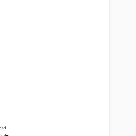
ari.
kulin.