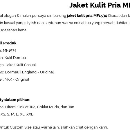
Jaket Kulit Pria 
il elegan & makin percaya diri bareng
jaket kulit pria
MF1534
. Dibuat dari
in kasual yang stylish dan sentuhan warna coklat tua yang mewah. Jahitan ra
 juga tahan lama.
il Produk
: MF1534
n: Kulit Domba
gn: Jaket Kulit Casual
ng: Dormeuil England - Original
er: YKK - Original
y dalam pilihan:
a: Hitam, Coklat Tua, Coklat Muda, dan Tan
 XS, S, M, L, XL, XXL
ntuk Custom Size atau warna lain, silahkan chat dengan kami.