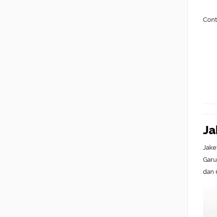
Cont
Ja
Jake
Garu
dan 