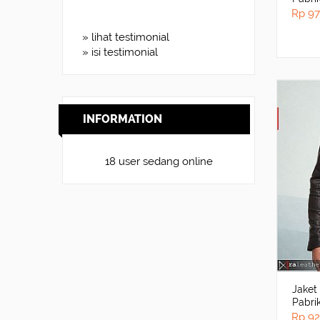
Rp 97
» lihat testimonial
» isi testimonial
INFORMATION
18 user sedang online
Jaket
Pabri
Rp 92