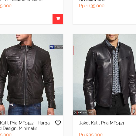
5.000
Rp 1.135.000
 Kulit Pria MF1422 - Harga
Jaket Kulit Pria MF1421
k! Designl Minimalis
5.000
Rp 935.000