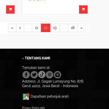
«
1
...
11
12
13
...
16
»
TENTANG KAMI
Temukan kami di:
Address: Jl. Gagak Lumayung No. 87B
Garut 44111, Jawa Barat - Indonesia
Dapatkan petunjuk arah
Privacy Policy Ads