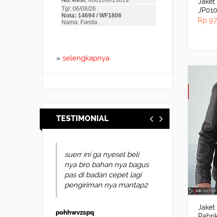
Jaket
JP010
Leath
Rp 97
»
selengkapnya
TESTIMONIAL
suerr ini ga nyesel beli
nya bro bahan nya bagus
pas di badan cepet lagi
pengiriman nya mantap2
Jaket
pohhwvzspq
Pabri