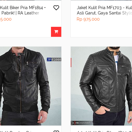
Kulit Biker Pria MF1814 •
Jaket Kulit Pria MF1703 - Kul
 Pabrik! | RA Leather
Asli Garut, Gaya Santai Styli
al
5.000
Rp 975.000