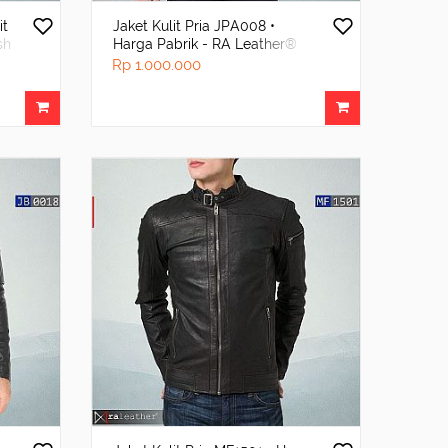
it
Jaket Kulit Pria JPA008 •
sh
Harga Pabrik - RA Leather®
Garut
Rp 1.000.000