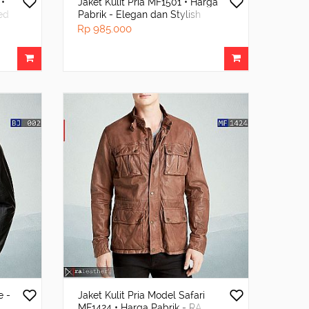
 •
Jaket Kulit Pria MF1501 • Harga
ted
Pabrik - Elegan dan Stylish
Rp 985.000
e -
Jaket Kulit Pria Model Safari
MF1424 • Harga Pabrik - RA