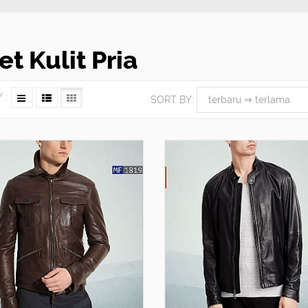
et Kulit Pria
 :
SORT BY: