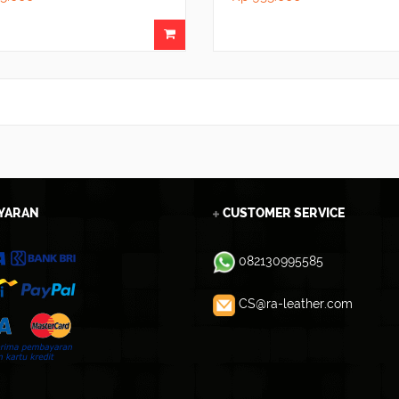
YARAN
CUSTOMER SERVICE
082130995585
CS@ra-leather.com