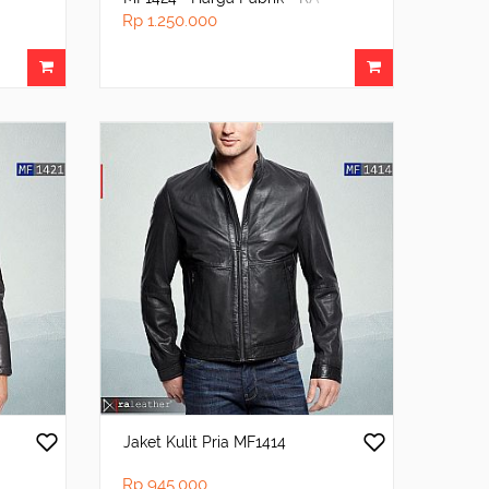
Leather® Garut
Rp 1.250.000
Jaket Kulit Pria MF1414
Rp 945.000