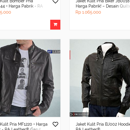
 Kulit Bomber Pria
Jaket Kulit Pria Biker JB0018
44 • Harga Pabrik - RA
Harga Pabrik! – Desain Quil
er® Garut
Stylish
5.000
Rp 1.065.000
 Kulit Pria MF1220 • Harga
Jaket Kulit Pria BJ002 Hoodi
k - RA Leather® Garut
RA Leather®