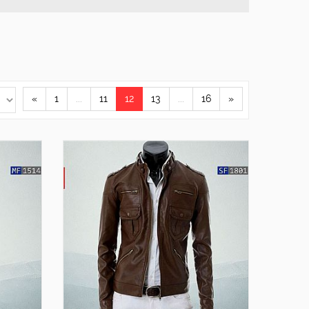
«
1
...
11
12
13
...
16
»