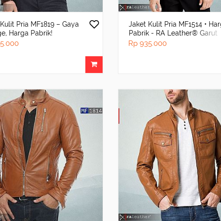
 Kulit Pria MF1819 – Gaya
Jaket Kulit Pria MF1514 • Ha
ge, Harga Pabrik!
Pabrik - RA Leather® Garut
5.000
Rp 935.000