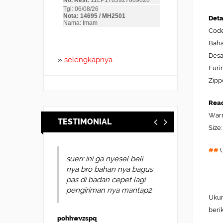
Deta
Code
Baha
Desai
»
selengkapnya
Furi
Zipp
Read
Warn
TESTIMONIAL
Size:
##
U
suerr ini ga nyesel beli
nya bro bahan nya bagus
pas di badan cepet lagi
pengiriman nya mantap2
Ukur
berik
pohhwvzspq