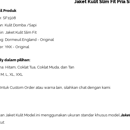
Jaket Kulit Slim Fit Pria 
il Produk
: SF1508
n: Kulit Domba /Sapi
n: Jaket Kulit Slim Fit
ng: Dormeuil England - Original
er: YKK - Original
y dalam pilihan:
a: Hitam, Coklat Tua, Coklat Muda, dan Tan
 M, L, XL, XXL
ntuk Custom Order atau warna lain, silahkan chat dengan kami.
an Jaket Kulit Model ini menggunakan ukuran standar khusus model
Jaket
ut: