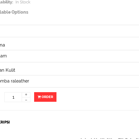
ability:
In Stock
lable Options
na
n Kulit
+
ORDER
-
RIPSI