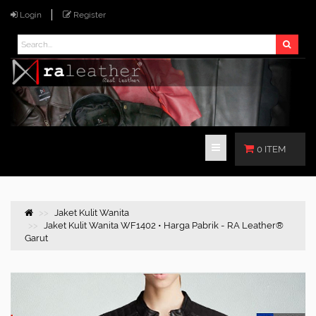
Login
Register
0 ITEM
Jaket Kulit Wanita
Jaket Kulit Wanita WF1402 • Harga Pabrik - RA Leather®
Garut