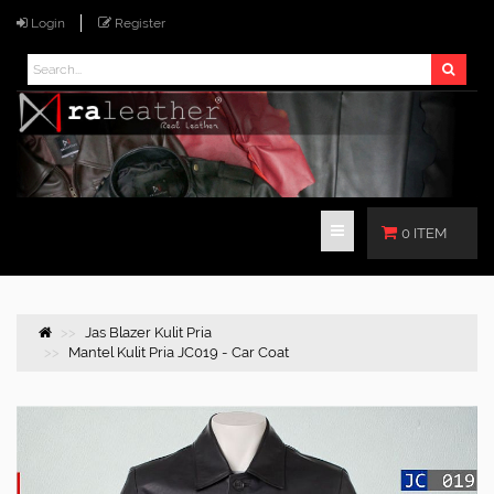
Login
Register
0 ITEM
Jas Blazer Kulit Pria
Mantel Kulit Pria JC019 - Car Coat