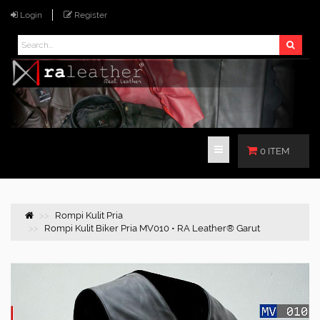
Login
Register
0 ITEM
Rompi Kulit Pria
Rompi Kulit Biker Pria MV010 • RA Leather® Garut