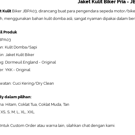
Jaket Kulit
Biker Pria - 
t Kulit
Biker JBPA03, dirancang buat para pengendara sepeda motor/bik
ish, menggunakan bahan kulit domba asli, sangat nyaman dipakai dalam berb
il Produk
JBPA03
n: Kulit Domba/Sapi
n: Jaket Kulit Biker
ng: Dormeuil England - Original
er: YKK - Original
watan: Cuci Kering/Dry Clean
y dalam pilihan:
a: Hitam, Coklat Tua, Coklat Muda, Tan
 XS, S, M, L, XL, XXL
ntuk Custom Order atau warna lain, silahkan chat dengan kami.