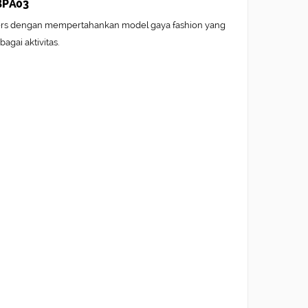
JBPA03
ers dengan mempertahankan model gaya fashion yang
agai aktivitas.