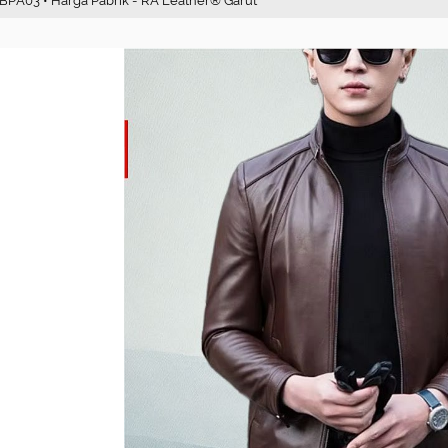
a JBPA03 • Harga Pabrik - RA Leather® Garut