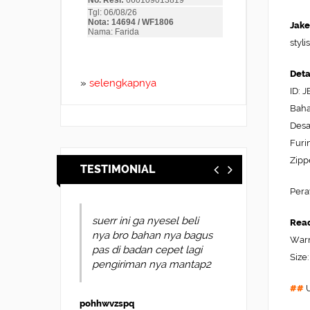
Jake
styl
Deta
»
selengkapnya
ID: 
Baha
Desai
Furi
Zipp
TESTIMONIAL
Pera
suerr ini ga nyesel beli
Read
nya bro bahan nya bagus
Warn
pas di badan cepet lagi
Size:
pengiriman nya mantap2
##
U
pohhwvzspq