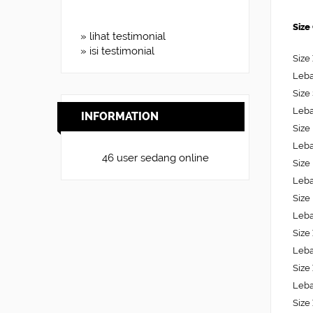
Size
» lihat testimonial
» isi testimonial
Size
Leba
Size
Leba
INFORMATION
Size
Leba
46 user sedang online
Size
Leba
Size
Leba
Size
Leba
Size
Leba
Size