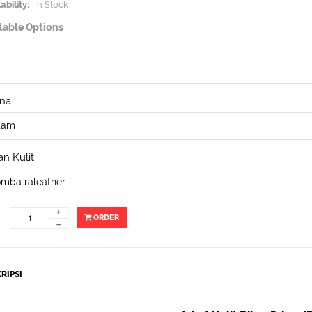
ability:
In Stock
lable Options
na
n Kulit
+
ORDER
-
RIPSI