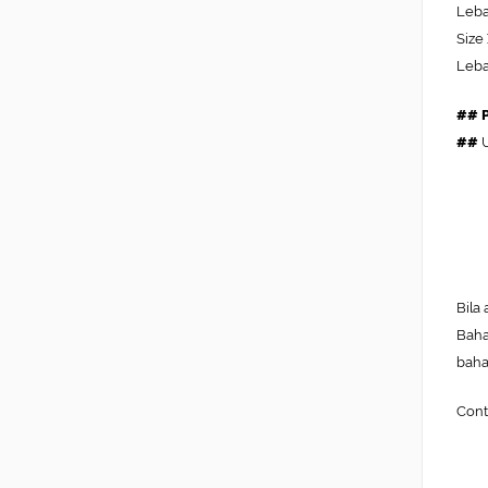
Leba
Size
Leba
## P
##
U
Bila
Bah
baha
Cont