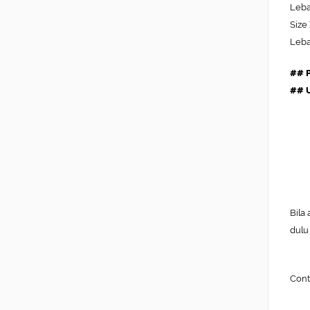
Leba
Size
Leba
## P
## U
Bila
dulu
Cont