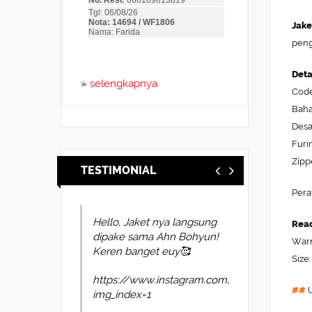
Jake
peng
Deta
»
selengkapnya
Code
Baha
Desai
Furi
Zipp
TESTIMONIAL
Pera
Hello, Jaket nya langsung
suerr ini ga nyesel beli
Read
dipake sama Ahn Bohyun!
nya bro bahan nya bagus
Warn
Keren banget euy🥰
pas di badan cepet lagi
Size:
pengiriman nya mantap2
https://www.instagram.com/p/DYl4oUvkscP/?
##
U
img_index=1
pohhwvzspq