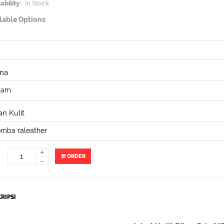
ability:
In Stock
lable Options
na
n Kulit
+
ORDER
-
RIPSI