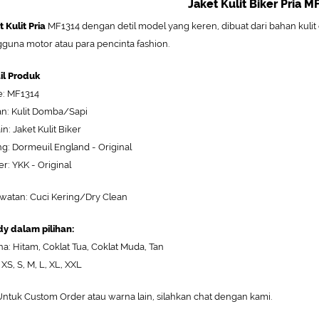
Jaket Kulit Biker Pria M
t Kulit Pria
MF1314 dengan detil model yang keren, dibuat dari bahan kuli
guna motor atau para pencinta fashion.
il Produk
: MF1314
n: Kulit Domba/Sapi
n: Jaket Kulit Biker
ng: Dormeuil England - Original
er: YKK - Original
watan: Cuci Kering/Dry Clean
y dalam pilihan:
a: Hitam, Coklat Tua, Coklat Muda, Tan
 XS, S, M, L, XL, XXL
ntuk Custom Order atau warna lain, silahkan chat dengan kami.