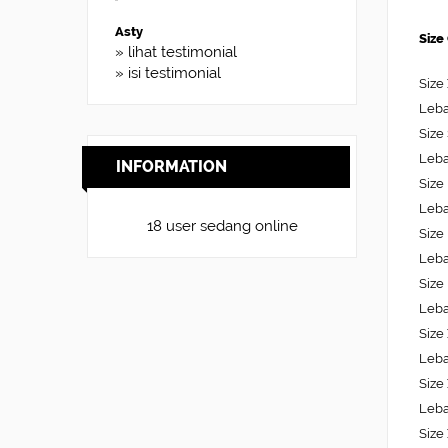
Asty
Size
» lihat testimonial
» isi testimonial
Size
Leba
Size
Leba
INFORMATION
Size
Leba
18 user sedang online
Size
Leba
Size
Leba
Size
Leba
Size
Leba
Size