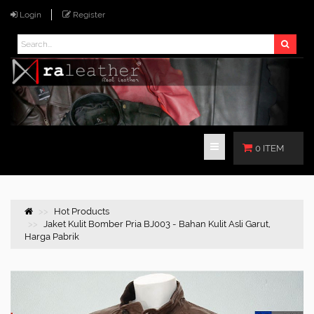
Login
Register
0 ITEM
Hot Products
Jaket Kulit Bomber Pria BJ003 - Bahan Kulit Asli Garut,
Harga Pabrik