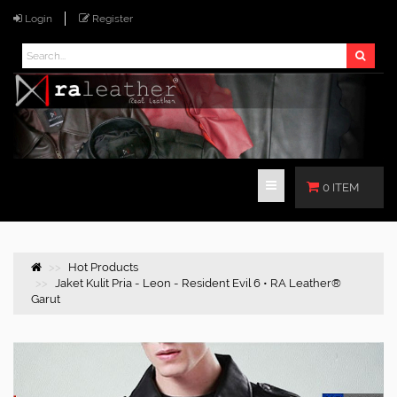
Login
Register
0 ITEM
Hot Products
Jaket Kulit Pria - Leon - Resident Evil 6 • RA Leather®
Garut