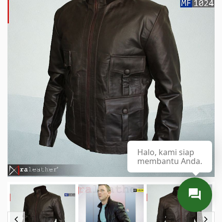
Halo, kami siap
membantu Anda.