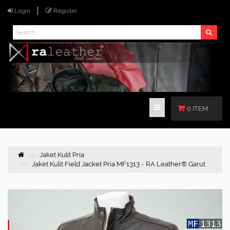
Login
Register
0 ITEM
Jaket Kulit Pria
Jaket Kulit Field Jacket Pria MF1313 - RA Leather® Garut