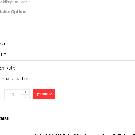
ability:
In Stock
lable Options
na
n Kulit
+
ORDER
-
RIPSI