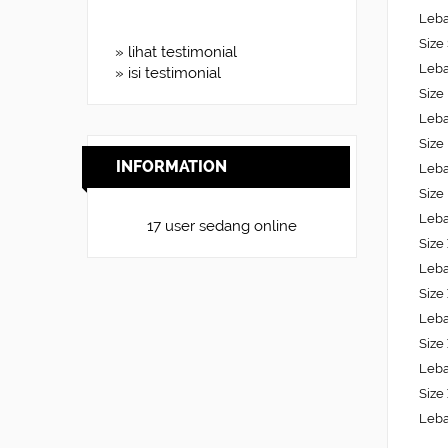
Leba
Size
» lihat testimonial
Leba
» isi testimonial
Size
Leba
Size
INFORMATION
Leba
Size
Leba
17 user sedang online
Size
Leba
Size
Leba
Size
Leba
Size
Leba