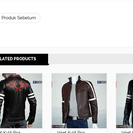
 Produk Sebelum
LATED PRODUCTS
t Kulit Pria
Jaket Kulit Pria
Jaket 