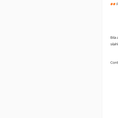
##
P
Bila
sila
Cont