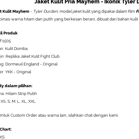
Jaket Kulit Pria Mayhem - Ikonik Tyler 
t Kulit Mayhem
-
Tyler Durden
, model jaket kulit yang dipakai dalam film
F
inasi warna hitam dan putih yang berkesan berani, dibuat dari bahan kulit 
il Produk
MF1505
n: Kulit Domba
in: Replika Jaket Kulit Fight Club
ng: Dormeuil England - Original
er: YKK - Original
y dalam pilihan:
a: Hitam Strip Putih
 XS, S, M, L, XL, XXL
ntuk Custom Order atau warna lain, silahkan chat dengan kami.
 Chart:
 XS