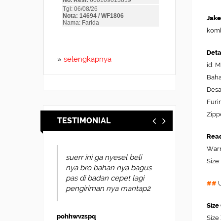
Jake
komb
Deta
»
selengkapnya
id: 
Baha
Desa
Furi
Zipp
TESTIMONIAL
Read
Warn
suerr ini ga nyesel beli
Size:
nya bro bahan nya bagus
pas di badan cepet lagi
##
U
pengiriman nya mantap2
Size
pohhwvzspq
Size