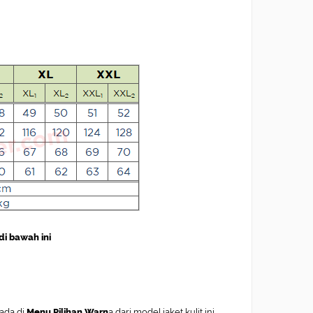
di bawah ini
ada di
Menu Pilihan Warn
a dari model jaket kulit ini,