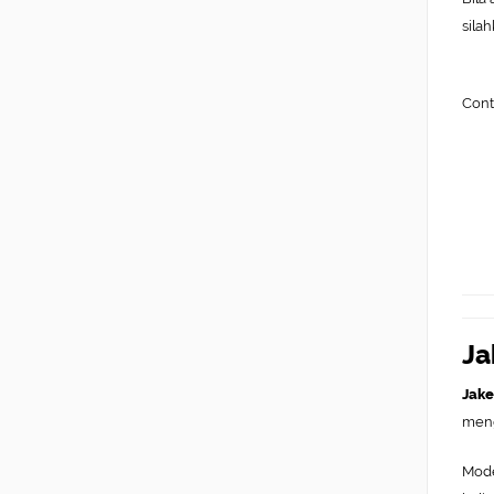
sila
Cont
Ja
Jake
men
Mode