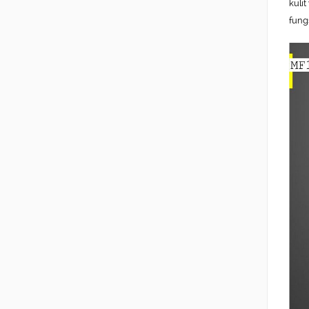
kuli
fung