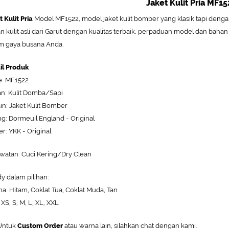
Jaket Kulit Pria MF15
t Kulit Pria
Model MF1522, model jaket kulit bomber yang klasik tapi deng
n kulit asli dari Garut dengan kualitas terbaik, perpaduan model dan baha
m gaya busana Anda.
il Produk
: MF1522
n: Kulit Domba/Sapi
in: Jaket Kulit Bomber
ng: Dormeuil England - Original
er: YKK - Original
watan: Cuci Kering/Dry Clean
y dalam pilihan:
a: Hitam, Coklat Tua, Coklat Muda, Tan
 XS, S, M, L, XL, XXL
ntuk
Custom Order
atau warna lain, silahkan chat dengan kami.