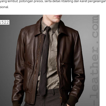
t yang lembut, potongan presisi, serta detail ritsleting dan karet pergelanga
sional.