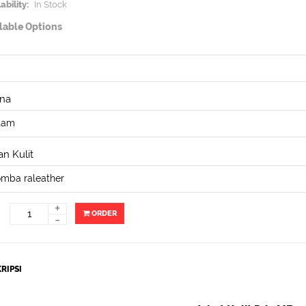
ability:
In Stock
lable Options
na
n Kulit
+
ORDER
-
RIPSI