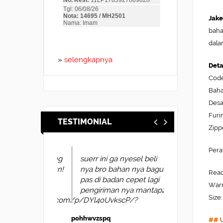
Jake
baha
dala
»
selengkapnya
Deta
Code
Baha
Desa
Furi
TESTIMONIAL
Zipp
Pera
suerr ini ga nyesel beli
nya bro bahan nya bagus
Read
pas di badan cepet lagi
Warn
pengiriman nya mantap2
Size:
pohhwvzspq
##
U