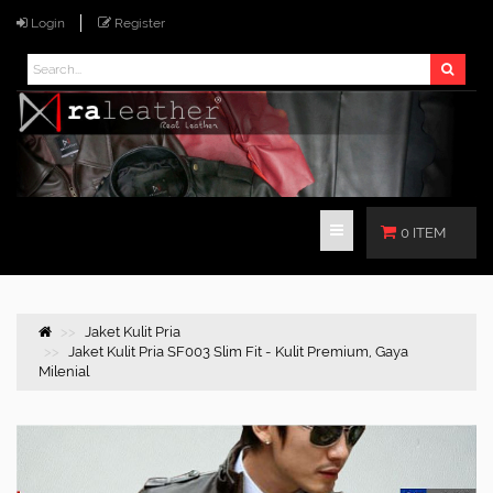
Login
Register
0 ITEM
Jaket Kulit Pria
Jaket Kulit Pria SF003 Slim Fit - Kulit Premium, Gaya
Milenial