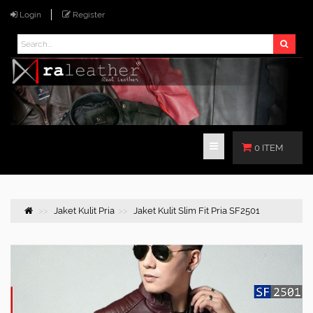
Login
Register
0 ITEM
Jaket Kulit Pria
Jaket Kulit Slim Fit Pria SF2501