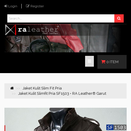
Login
Register
0 ITEM
Jaket Kulit Slim Fit Pria
Jaket Kulit Slimfit Pria SF1503 • RA Leather® Garut