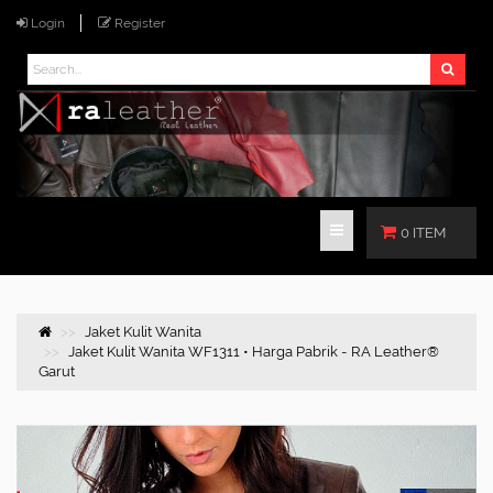
Login
Register
0 ITEM
Jaket Kulit Wanita
Jaket Kulit Wanita WF1311 • Harga Pabrik - RA Leather®
Garut