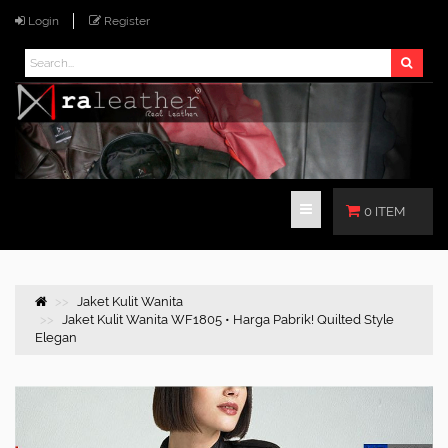
Login
Register
0 ITEM
Jaket Kulit Wanita
Jaket Kulit Wanita WF1805 • Harga Pabrik! Quilted Style
Elegan