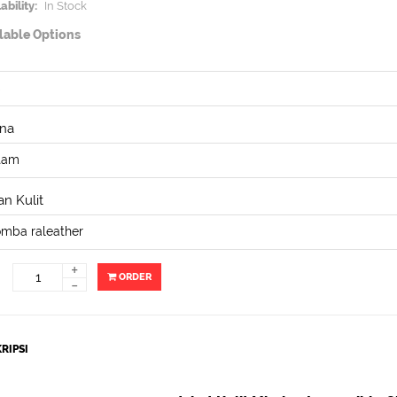
ability:
In Stock
lable Options
na
n Kulit
+
ORDER
-
RIPSI