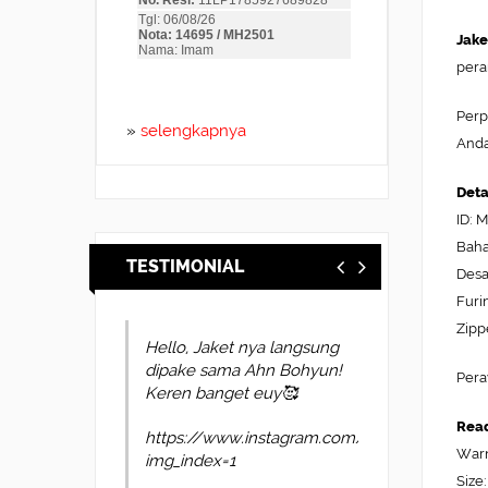
Jake
pera
Perp
»
selengkapnya
Anda
Deta
ID: 
Baha
TESTIMONIAL
Desa
Furi
Zipp
Hello, Jaket nya langsung
dipake sama Ahn Bohyun!
Pera
Keren banget euy🥰
Read
https://www.instagram.com/p/DYl4oUvkscP
Warn
img_index=1
Size: