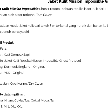
Jaket Kulit Mission Impossible 
t Kulit
Mission Impossible
Ghost Protocol, sebuah replika jaket kulit dari F
nkan oleh aktor terkenal
Tom Cruise
.
aduan model jaket kulit dari tokoh film terkenal yang heroik dan bahan kuli
 penuh percaya diri.
il Produk
MF1515
n: Kulit Domba/Sapi
in: Jaket Kulit Replika Mission Impossible Ghost Protocol
ng: Dormeuil England - Original
er: YKK - Original
watan: Cuci Kering/Dry Clean
y dalam pilihan:
/?
a: Hitam, Coklat Tua, Coklat Muda, Tan
 S, M, L, XL, XXL