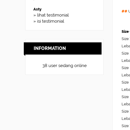
Asty
##
U
» lihat testimonial
» isi testimonial
Size
Size
Leba
INFORMATION
Size
Leba
38 user sedang online
Size
Leba
Size
Leba
Size
Leba
Size
Leba
Size