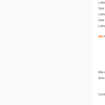
Leba
Size
Leba
Size
Leba
##
P
Bila
dulu
Cont