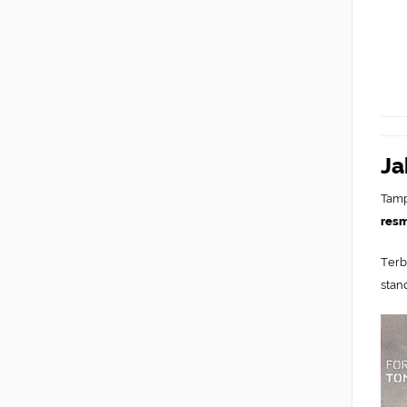
Ja
Tamp
resm
Terb
stand