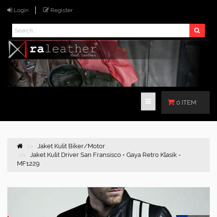
Login
Register
0 ITEM
Jaket Kulit Biker/Motor
Jaket Kulit Driver San Fransisco • Gaya Retro Klasik -
MF1229