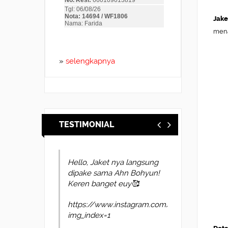
Jake
mena
»
selengkapnya
TESTIMONIAL
Hello, Jaket nya langsung
dipake sama Ahn Bohyun!
Keren banget euy🥰
https://www.instagram.com/p/DYl4oUvkscP
img_index=1