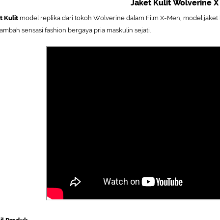
Jaket Kulit Wolverine 
t Kulit
model replika dari tokoh Wolverine dalam Film X-Men, model jaket 
mbah sensasi fashion bergaya pria maskulin sejati.
/?