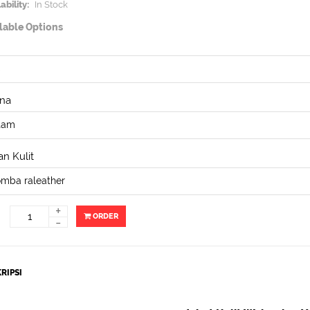
ability:
In Stock
lable Options
na
n Kulit
+
ORDER
-
RIPSI