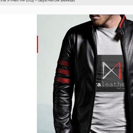
verine X-Men MF1015 – Gaya Heroik Bekelas