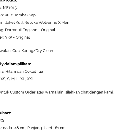
il Produk
: MF1015
n: Kulit Domba/Sapi
in: Jaket Kulit Replika Wolverine X Men
ng: Dormeuil England - Original
er: YKK - Original
watan: Cuci Kering/Dry Clean
y dalam pilihan:
a: Hitam dan Coklat Tua
 XS, S, M, L, XL, XXL
ntuk Custom Order atau warna lain, silahkan chat dengan kami.
 Chart:
 XS
r dada : 48 cm, Panjang Jaket : 61 cm