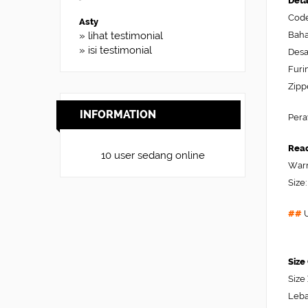
Deta
Code
Asty
Baha
» lihat testimonial
» isi testimonial
Desa
Furi
Zipp
INFORMATION
Pera
Read
10 user sedang online
Warn
Size:
##
U
Size
Size
Leba